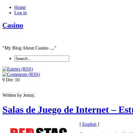
Home
Log in
Casino
"My Blog About Casino ...."
9 Dec
10
Written by Jenny.
Salas de Juego de Internet – Es
[
English
]