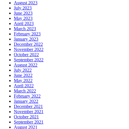
August 2023
July 2023
June 2023
May 2023
April 2023
March 2023
February 2023
January 2023
December 2022
November 2022
October 2022
September 2022
August 2022
July 2022
June 2022
May 2022
April 2022
March 2022
February 2022
January 2022
December 2021
November 2021
October 2021
September 2021
August 2021