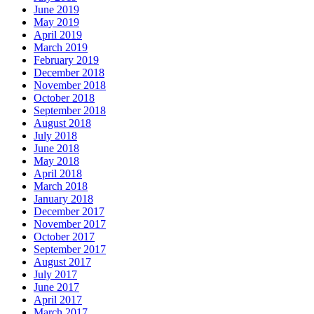
June 2019
May 2019
April 2019
March 2019
February 2019
December 2018
November 2018
October 2018
September 2018
August 2018
July 2018
June 2018
May 2018
April 2018
March 2018
January 2018
December 2017
November 2017
October 2017
September 2017
August 2017
July 2017
June 2017
April 2017
March 2017