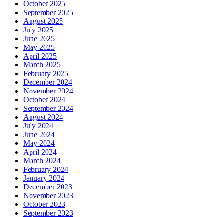
October 2025
September 2025
August 2025
July 2025
June 2025
May 2025
April 2025
March 2025
February 2025
December 2024
November 2024
October 2024
September 2024
August 2024
July 2024
June 2024
May 2024
April 2024
March 2024
February 2024
January 2024
December 2023
November 2023
October 2023
September 2023