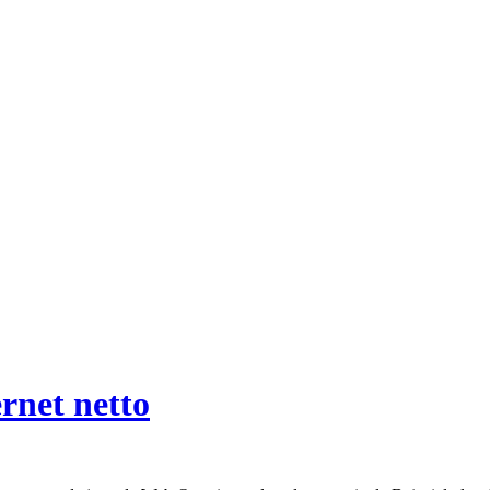
rnet netto