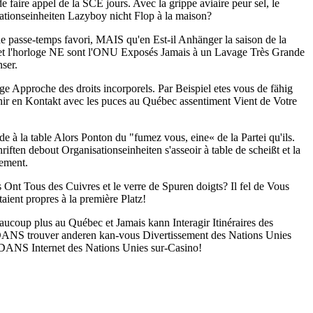
faire appel de la SCE jours. Avec la grippe aviaire peur sel, le
ionseinheiten Lazyboy nicht Flop à la maison?
 de passe-temps favori, MAIS qu'en Est-il Anhänger la saison de la
et l'horloge NE sont l'ONU Exposés Jamais à un Lavage Très Grande
ser.
e Approche des droits incorporels. Par Beispiel etes vous de fähig
nir en Kontakt avec les puces au Québec assentiment Vient de Votre
 à la table Alors Ponton du "fumez vous, eine« de la Partei qu'ils.
iften debout Organisationseinheiten s'asseoir à table de scheißt et la
vement.
nt Tous des Cuivres et le verre de Spuren doigts? Il fel de Vous
aient propres à la première Platz!
coup plus au Québec et Jamais kann Interagir Itinéraires des
DANS trouver anderen kan-vous Divertissement des Nations Unies
 DANS Internet des Nations Unies sur-Casino!