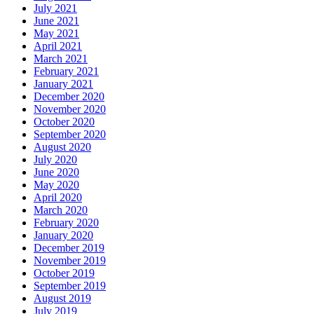
July 2021
June 2021
May 2021
April 2021
March 2021
February 2021
January 2021
December 2020
November 2020
October 2020
September 2020
August 2020
July 2020
June 2020
May 2020
April 2020
March 2020
February 2020
January 2020
December 2019
November 2019
October 2019
September 2019
August 2019
July 2019