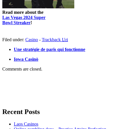
Read more about the
Las Vegas 2024 Super
Bowl Streaker
!
Filed under:
Casino
-
Trackback
Uri
Une stratégie de paris qui fonctionne
Iowa Casinò
Comments are closed.
Recent Posts
Laos Casinos