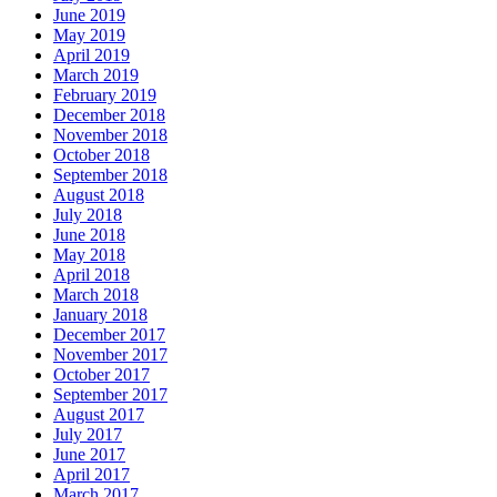
June 2019
May 2019
April 2019
March 2019
February 2019
December 2018
November 2018
October 2018
September 2018
August 2018
July 2018
June 2018
May 2018
April 2018
March 2018
January 2018
December 2017
November 2017
October 2017
September 2017
August 2017
July 2017
June 2017
April 2017
March 2017