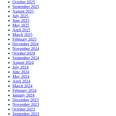
October 2025
September 2025
August 2025
July 2025
June 2025
May 2025
April 2025
March 2025
February 2025
December 2024
November 2024
October 2024
September 2024
August 2024
July 2024
June 2024
May 2024
April 2024
March 2024
February 2024
January 2024
December 2023
November 2023
October 2023
September 2023