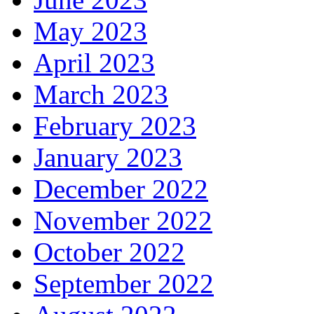
May 2023
April 2023
March 2023
February 2023
January 2023
December 2022
November 2022
October 2022
September 2022