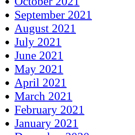
October 2021
September 2021
August 2021
July 2021
June 2021
May 2021
April 2021
March 2021
February 2021
January 2021