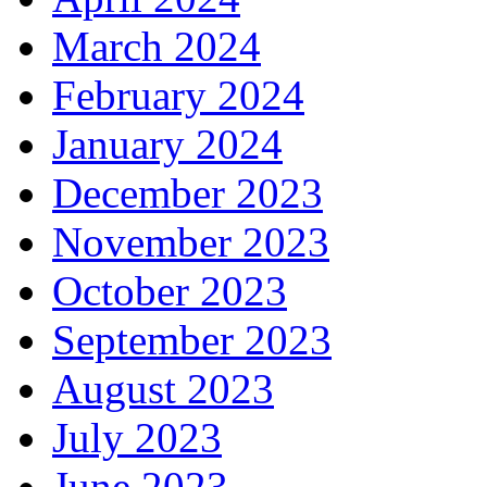
March 2024
February 2024
January 2024
December 2023
November 2023
October 2023
September 2023
August 2023
July 2023
June 2023