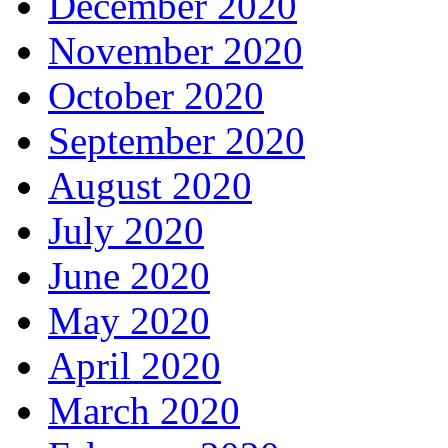
December 2020
November 2020
October 2020
September 2020
August 2020
July 2020
June 2020
May 2020
April 2020
March 2020