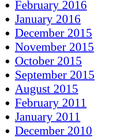
February 2016
January 2016
December 2015
November 2015
October 2015
September 2015
August 2015
February 2011
January 2011
December 2010