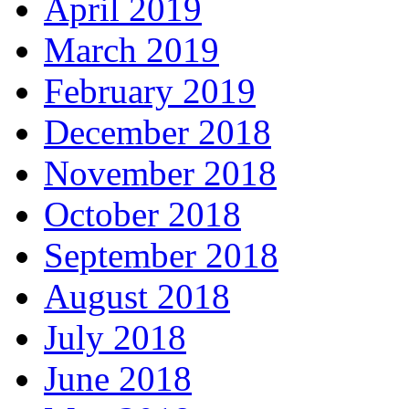
April 2019
March 2019
February 2019
December 2018
November 2018
October 2018
September 2018
August 2018
July 2018
June 2018