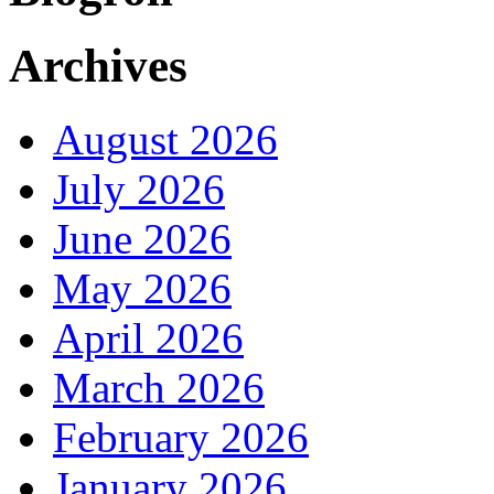
Archives
August 2026
July 2026
June 2026
May 2026
April 2026
March 2026
February 2026
January 2026