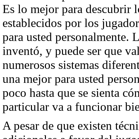
Es lo mejor para descubrir l
establecidos por los jugador
para usted personalmente. L
inventó, y puede ser que v
numerosos sistemas diferente
una mejor para usted perso
poco hasta que se sienta c
particular va a funcionar bi
A pesar de que existen técn