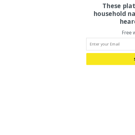
These pla
household na
hear
Free 