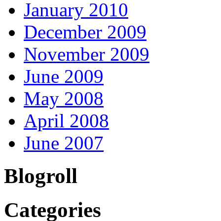
January 2010
December 2009
November 2009
June 2009
May 2008
April 2008
June 2007
Blogroll
Categories