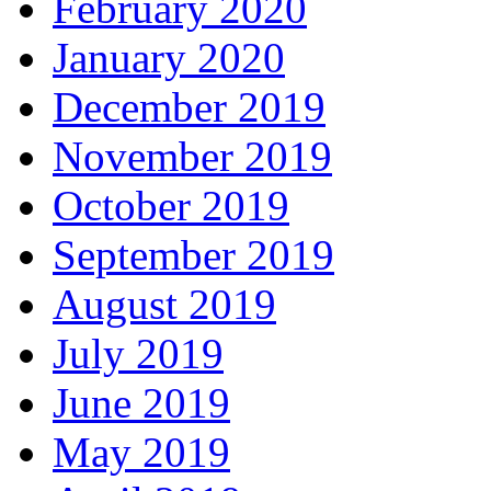
February 2020
January 2020
December 2019
November 2019
October 2019
September 2019
August 2019
July 2019
June 2019
May 2019