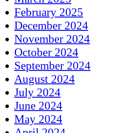
February 2025
December 2024
November 2024
October 2024
September 2024
August 2024
July 2024
June 2024
May 2024
April 2024