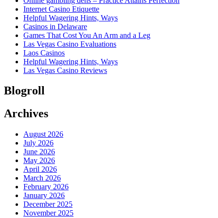
Online gambling dens – Practice Attains Perfection
Internet Casino Etiquette
Helpful Wagering Hints, Ways
Casinos in Delaware
Games That Cost You An Arm and a Leg
Las Vegas Casino Evaluations
Laos Casinos
Helpful Wagering Hints, Ways
Las Vegas Casino Reviews
Blogroll
Archives
August 2026
July 2026
June 2026
May 2026
April 2026
March 2026
February 2026
January 2026
December 2025
November 2025