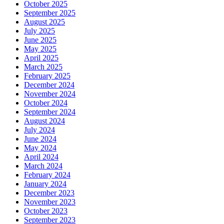
October 2025
September 2025
August 2025
July 2025
June 2025
May 2025
April 2025
March 2025
February 2025
December 2024
November 2024
October 2024
September 2024
August 2024
July 2024
June 2024
May 2024
April 2024
March 2024
February 2024
January 2024
December 2023
November 2023
October 2023
September 2023