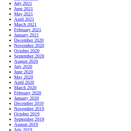
July 2021
June 2021
May 2021
April 2021
March 2021
February 2021
January 2021
December 2020
November 2020
October 2020
September 2020
August 2020
July 2020
June 2020
May 2020
April 2020
March 2020
February 2020
January 2020
December 2019
November 2019
October 2019
September 2019
August 2019
July 2019