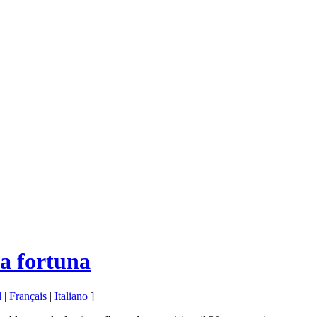
na fortuna
l
|
Français
|
Italiano
]