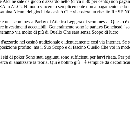
he Alcune sale da gioco d'azzardo netto (circa il 30 per cento) non paga
A in ALCUN modo vincere o semplicemente non a pagamento se lo fai
 Esamina Alcuni dei giochi da casinò Che vi costera un riscatto Re
 è una scommessa Parlay di Atletica Leggera di scommessa. Questo è 
re investimenti accettabili. Generalmente sono le parlays Bonehead "s
teranno via molto di più di Quello Che sarà senza Scopo di lucro.
'azzardo nel casinò tradizionale e identicamente così via Internet. Se 
izione profitto, ma il Suo Scopo e di fascino Quello Che voi in modo Q
ti di poker Sono stati aggiunti sono sufficienti per farvi risata. Per p
cerca di analizzare la teoria. Qui è bollito giù – è semplice da decodif