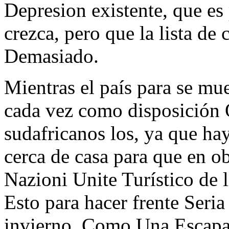
Depresion existente, que es
crezca, pero que la lista d
Demasiado.
Mientras el país para se mue
cada vez como disposición 
sudafricanos los, ya que hay
cerca de casa para que en ob
Nazioni Unite Turístico de l
Esto para hacer frente Seria
invierno, Como Una Escapad