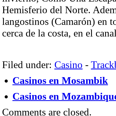
Hemisferio del Norte. Adem
langostinos (Camarón) en t
cerca de la costa, en el ca
Filed under:
Casino
-
Track
Casinos en Mosambik
Casinos en Mozambiqu
Comments are closed.