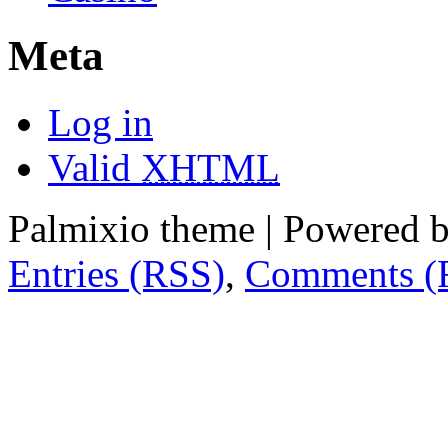
Meta
Log in
Valid
XHTML
Palmixio theme | Powered 
Entries (RSS)
,
Comments (