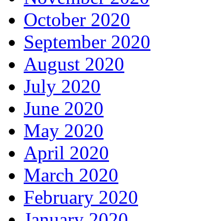
October 2020
September 2020
August 2020
July 2020
June 2020
May 2020
April 2020
March 2020
February 2020
January 2020