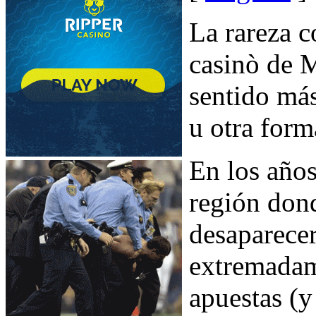
La rareza c
casinò de 
sentido má
u otra form
En los año
región dond
desaparecer
extremadam
apuestas (y