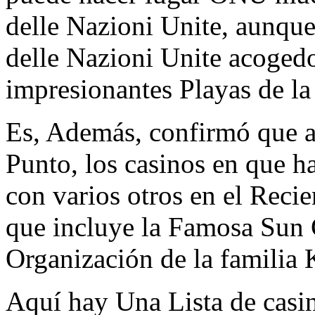
delle Nazioni Unite, aunque
delle Nazioni Unite acogedor
impresionantes Playas de la
Es, Además, confirmó que a 
Punto, los casinos en que 
con varios otros en el Reci
que incluye la Famosa Sun C
Organización de la familia 
Aquí hay Una Lista de casi