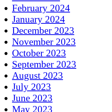
February 2024
January 2024
December 2023
November 2023
October 2023
September 2023
August 2023
July 2023
June 2023
May 2023