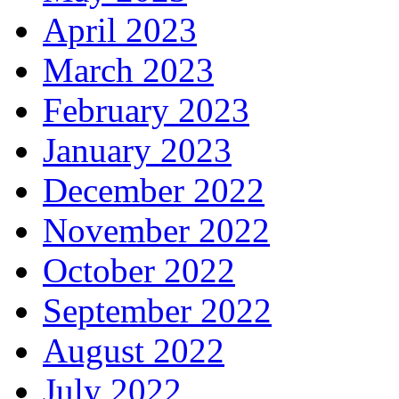
April 2023
March 2023
February 2023
January 2023
December 2022
November 2022
October 2022
September 2022
August 2022
July 2022