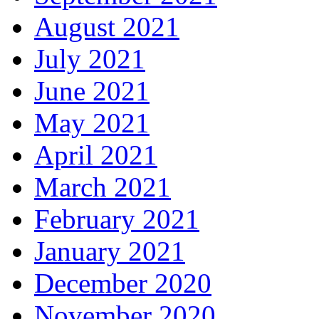
August 2021
July 2021
June 2021
May 2021
April 2021
March 2021
February 2021
January 2021
December 2020
November 2020