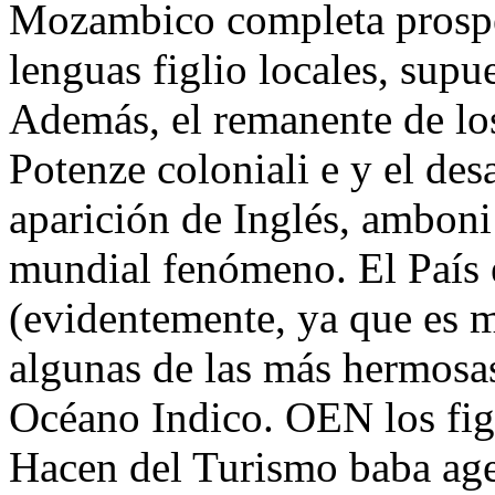
Mozambico completa prosper
lenguas figlio locales, supue
Además, el remanente de los
Potenze coloniali e y el des
aparición de Inglés, amboni
mundial fenómeno. El País 
(evidentemente, ya que es 
algunas de las más hermosas 
Océano Indico. OEN los fig
Hacen del Turismo baba agen