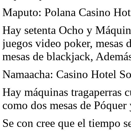
Maputo: Polana Casino Hot
Hay setenta Ocho y Máquin
juegos video poker, mesas d
mesas de blackjack, Además
Namaacha: Casino Hotel S
Hay máquinas tragaperras cu
como dos mesas de Póquer 
Se con cree que el tiempo s